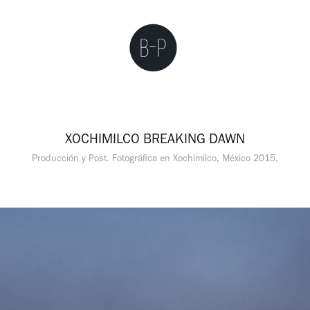
XOCHIMILCO BREAKING DAWN
Producción y Post. Fotográfica en Xochimilco, México 2015.